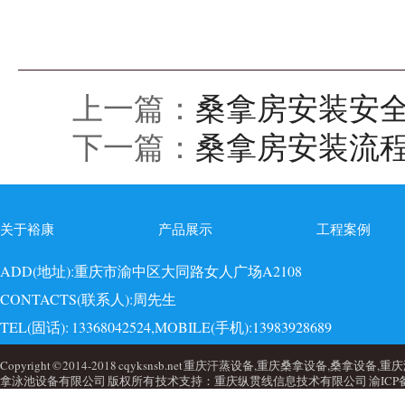
上一篇：
桑拿房安装安
下一篇：
桑拿房安装流
关于裕康
产品展示
工程案例
ADD(地址):重庆市渝中区大同路女人广场A2108
CONTACTS(联系人):周先生
TEL(固话): 13368042524,MOBILE(手机):13983928689
EMAI(邮箱):723749860@qq.com,QQ: 723749860
Copyright © 2014-2018 cqyksnsb.net 重庆汗蒸设备,重庆桑拿设备,
拿泳池设备有限公司 版权所有 技术支持：重庆纵贯线信息技术有限公司
渝ICP备