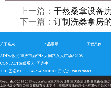
上一篇：
干蒸桑拿设备
下一篇：
订制洗桑拿房
关于裕康
产品展示
工程案例
ADD(地址):重庆市渝中区大同路女人广场A2108
CONTACTS(联系人):周先生
TEL(固话): 13368042524,MOBILE(手机):13983928689
EMAI(邮箱):723749860@qq.com,QQ: 723749860
Copyright © 2014-2018 cqyksnsb.net 重庆汗蒸设备,重庆桑拿设备,
拿泳池设备有限公司 版权所有 技术支持：重庆纵贯线信息技术有限公司
渝ICP备