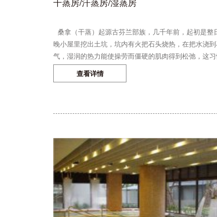
干蒸房/汗蒸房/湿蒸房
桑拿（干蒸）起源古芬兰部族，几千年前，起初是整
晚小屋里挖出土坑，坑内有火把石头烧热，在把水浇到
气，湿润的热力能使操劳而僵硬的肌肉得到松弛，这习惯·
查看详情