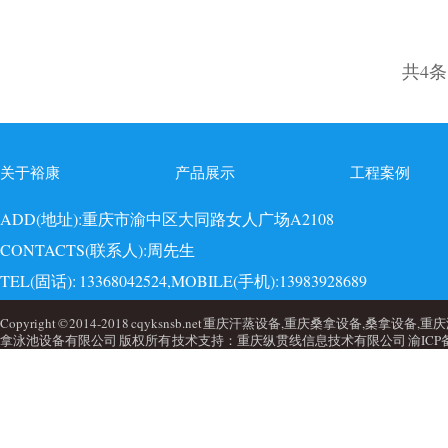
共4条
关于裕康
产品展示
工程案例
ADD(地址):重庆市渝中区大同路女人广场A2108
CONTACTS(联系人):周先生
TEL(固话): 13368042524,MOBILE(手机):13983928689
EMAI(邮箱):723749860@qq.com,QQ: 723749860
Copyright © 2014-2018 cqyksnsb.net 重庆汗蒸设备,重庆桑拿设备,
拿泳池设备有限公司 版权所有 技术支持：重庆纵贯线信息技术有限公司
渝ICP备