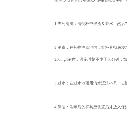
1.去污清洗：清倒杯中残渣及茶水，然
2.消毒：在药物消毒池内，将杯具彻底
250mg/l浓度，浸泡时刻不少于30分
3.过水：在过水池顶用清水漂洗杯具，去
4.保洁：消毒后的杯具应倒置后才放入