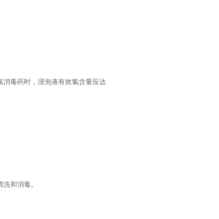
氯消毒药时，浸泡液有效氯含量应达
清洗和消毒。