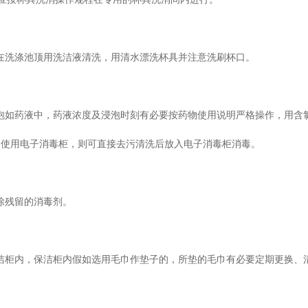
后在洗涤池顶用洗洁液清洗，用清水漂洗杯具并注意洗刷杯口。
浸泡如药液中，药液浓度及浸泡时刻有必要按药物使用说明严格操作，用含
钟；如使用电子消毒柜，则可直接去污清洗后放入电子消毒柜消毒。
除残留的消毒剂。
保洁柜内，保洁柜内假如选用毛巾作垫子的，所垫的毛巾有必要定期更换、