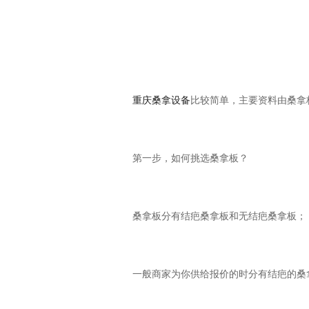
重庆桑拿设备
比较简单，主要资料由桑拿
第一步，如何挑选桑拿板？
桑拿板分有结疤桑拿板和无结疤桑拿板；
一般商家为你供给报价的时分有结疤的桑