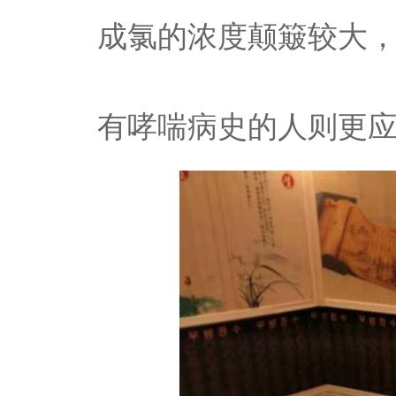
成氯的浓度颠簸较大
有哮喘病史的人则更