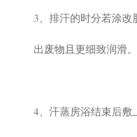
3、排汗的时分若涂改
出废物且更细致润
4、汗蒸房浴结束后敷