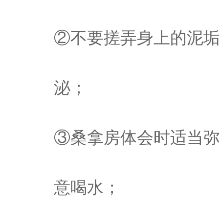
②不要搓弄身上的泥
泌；
③桑拿房体会时适当
意喝水；