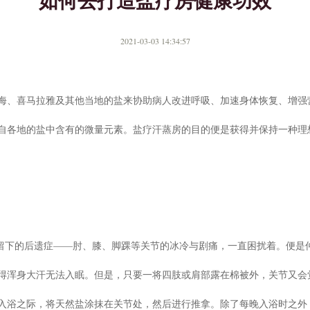
如何去打造盐疗房健康功效
2021-03-03 14:34:57
海、喜马拉雅及其他当地的盐来协助病人改进呼吸、加速身体恢复、增强
自各地的盐中含有的微量元素。盐疗汗蒸房的目的便是获得并保持一种理
喉留下的后遗症——肘、膝、脚踝等关节的冰冷与剧痛，一直困扰着。便是
得浑身大汗无法入眠。但是，只要一将四肢或肩部露在棉被外，关节又会
入浴之际，将天然盐涂抹在关节处，然后进行推拿。除了每晚入浴时之外