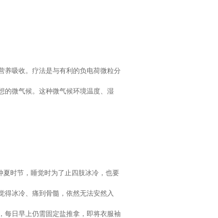
营养吸收。疗法是与有利的负电荷微粒分
想的微气候。这种微气候环境温度、湿
仲夏时节，睡觉时为了止四肢冰冷，也要
觉得冰冷、痛到骨髓，依然无法安然入
，每日早上仍需固定盐推拿，即将衣服袖