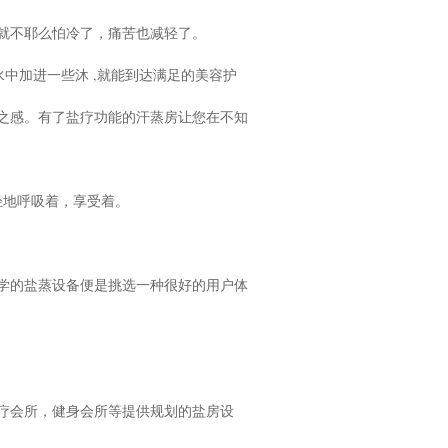
就不耶么怕冷了，痛苦也减轻了。
水中加进一些沐 ,就能到达满足的美容护
丽之感。有了盐疗功能的汗蒸房让您在不知
轻地呼吸着，享受着。
学的盐蒸设备便是挑选一种很好的用户体
疗会所，健身会所等提供规划的盐房设