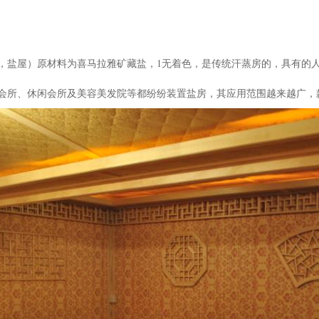
，盐屋）原材料为喜马拉雅矿藏盐，1无着色，是传统汗蒸房的，具有的
会所、休闲会所及美容美发院等都纷纷装置盐房，其应用范围越来越广，