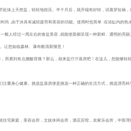
节处抹上天然盐，轻轻地按压。半个月后，就开端有好转，试着穿短袖，
时尚 ,由于沐具有减轻疲劳和美容的功能。使用时也简单 :在浴缸内的热
 ,一般人经过一周左右的食盐美容 ,就能使面都呈现一种新鲜、通明的亮
 。让您如临森林、瀑布般清新惬意！
作，而累到有点腰酸背痛？那么，就来盐疗汗蒸房吧！在这儿，您能够轻
们注重身心健康。挑选盐蒸房便是挑选一种正确的生活方式，挑选漂亮科
就住宅家庭，美容会所，文娱休闲会所，酒店宾馆，农家乐会所，中医理