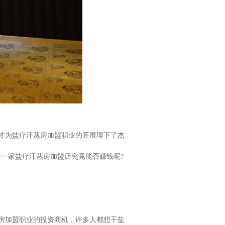
才为盐疗汗蒸房加盟职业的开展埋下了杰
一家盐疗汗蒸房加盟店究竟能否赚钱呢?
房加盟职业的投资商机，许多人都想干盐