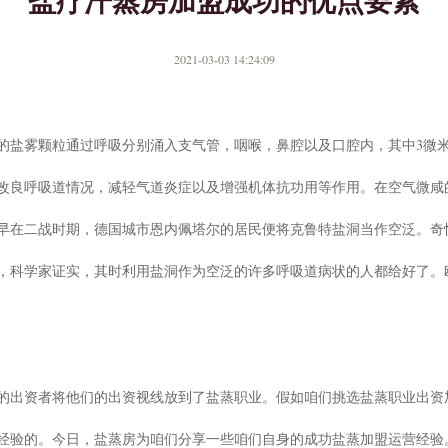
盐疗汗蒸房加盟成功的优点要素
2021-03-03 14:24:09
的盐雾颗粒通过呼吸分别涌入支气管，咽喉，鼻腔以及口腔内，其中3微
改良呼吸道情况，减轻气道炎症以及增强机体抗功用等作用。在空气微咸
早在二战时期，德国城市恩内佩塔尔的居民便将克鲁特盐洞当作空泛。奇
，科学家证实，其时利用盐洞作为空泛的许多呼吸道病状的人都给好了。
的出资者将他们的出资视线放到了盐蒸职业。假如咱们挑选盐蒸职业出资
经验的。今日，盐蒸房为咱们分享一些咱们自身的成功盐蒸加盟运营经验