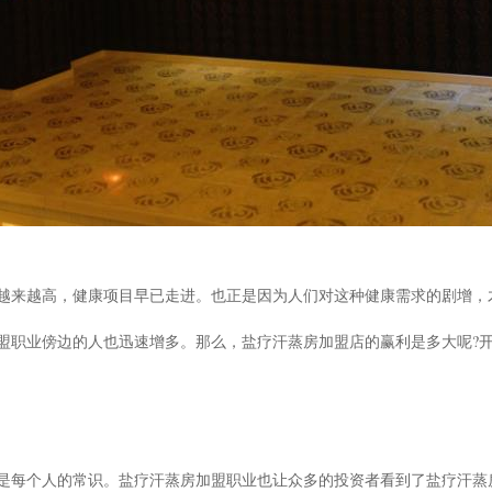
越来越高，健康项目早已走进。也正是因为人们对这种健康需求的剧增，
盟职业傍边的人也迅速增多。那么，盐疗汗蒸房加盟店的赢利是多大呢?开
是每个人的常识。盐疗汗蒸房加盟职业也让众多的投资者看到了盐疗汗蒸