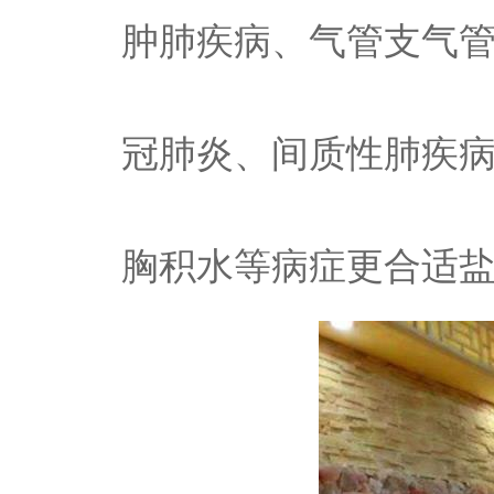
肿肺疾病、气管支气
冠肺炎、间质性肺疾
胸积水等病症更合适