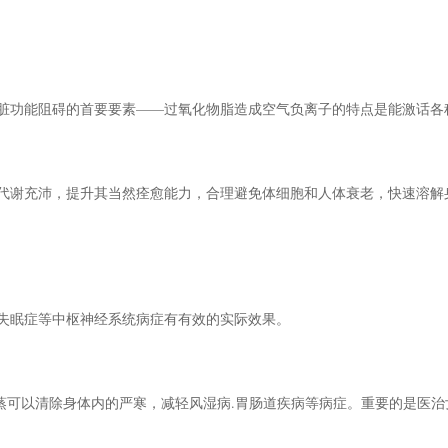
脏功能阻碍的首要要素——过氧化物脂造成空气负离子的特点是能激话各
代谢充沛，提升其当然痊愈能力，合理避免体细胞和人体衰老，快速溶解
失眠症等中枢神经系统病症有有效的实际效果。
常蒸可以清除身体内的严寒，减轻风湿病.胃肠道疾病等病症。重要的是医治