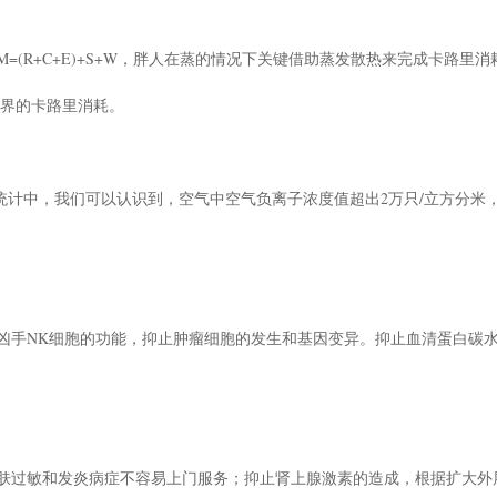
=(R+C+E)+S+W，胖人在蒸的情况下关键借助蒸发散热来完成卡路里
外界的卡路里消耗。
统计中，我们可以认识到，空气中空气负离子浓度值超出2万只/立方分米
凶手NK细胞的功能，抑止肿瘤细胞的发生和基因变异。抑止血清蛋白碳
肤过敏和发炎病症不容易上门服务；抑止肾上腺激素的造成，根据扩大外