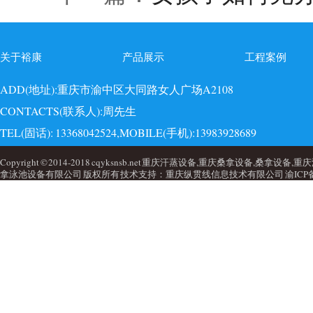
关于裕康
产品展示
工程案例
ADD(地址):重庆市渝中区大同路女人广场A2108
CONTACTS(联系人):周先生
TEL(固话): 13368042524,MOBILE(手机):13983928689
EMAI(邮箱):723749860@qq.com,QQ: 723749860
Copyright © 2014-2018 cqyksnsb.net 重庆汗蒸设备,重庆桑拿设备,
拿泳池设备有限公司 版权所有 技术支持：重庆纵贯线信息技术有限公司
渝ICP备