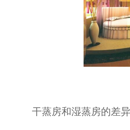
干蒸房和湿蒸房的差