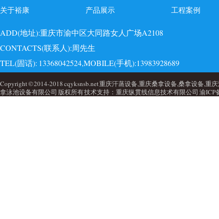
关于裕康
产品展示
工程案例
ADD(地址):重庆市渝中区大同路女人广场A2108
CONTACTS(联系人):周先生
TEL(固话): 13368042524,MOBILE(手机):13983928689
EMAI(邮箱):723749860@qq.com,QQ: 723749860
Copyright © 2014-2018 cqyksnsb.net 重庆汗蒸设备,重庆桑拿设备,
拿泳池设备有限公司 版权所有 技术支持：重庆纵贯线信息技术有限公司
渝ICP备