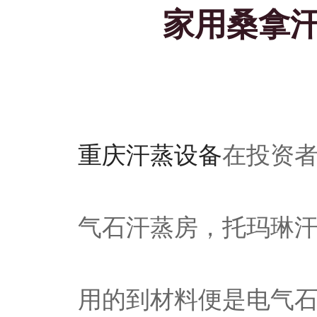
家用桑拿
重庆汗蒸设备
在投资
气石汗蒸房，托玛琳
用的到材料便是电气