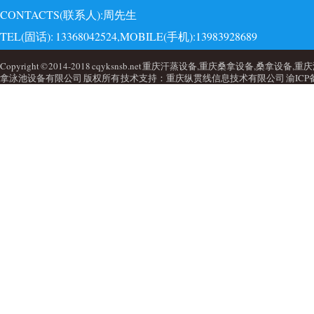
CONTACTS(联系人):周先生
TEL(固话): 13368042524,MOBILE(手机):13983928689
EMAI(邮箱):723749860@qq.com,QQ: 723749860
Copyright © 2014-2018 cqyksnsb.net 重庆汗蒸设备,重庆桑拿设备,
拿泳池设备有限公司 版权所有 技术支持：重庆纵贯线信息技术有限公司
渝ICP备