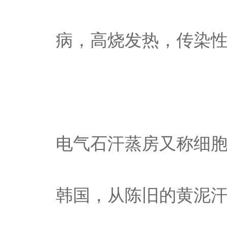
病，高烧发热，传染
电气石汗蒸房又称细
韩国，从陈旧的黄泥