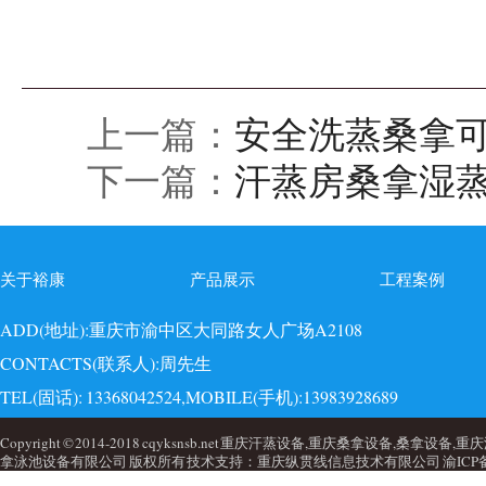
上一篇：
安全洗蒸桑拿
下一篇：
汗蒸房桑拿湿
关于裕康
产品展示
工程案例
ADD(地址):重庆市渝中区大同路女人广场A2108
CONTACTS(联系人):周先生
TEL(固话): 13368042524,MOBILE(手机):13983928689
EMAI(邮箱):723749860@qq.com,QQ: 723749860
Copyright © 2014-2018 cqyksnsb.net 重庆汗蒸设备,重庆桑拿设备,
拿泳池设备有限公司 版权所有 技术支持：重庆纵贯线信息技术有限公司
渝ICP备