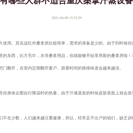
有哪些人群不适合重庆桑拿汗蒸设备
2021-04-09 15:53:29
入使用。其实远红外桑拿房比较简单，需求的准备是少的。由于到时候你
求的东西，比方毛巾，水等桑拿用品，你就能够开始享用新的桑拿房啦！
把门翻开，在室内定期翻开窗户。跟着时间的推移味道会越来越淡。
含你身体企图自行降温时的热量。由于汗液蒸发的时候皮肤表面上就会发
们不在少数，人们越来越注重健康，所以，经常足不出户的咱们，缺乏训