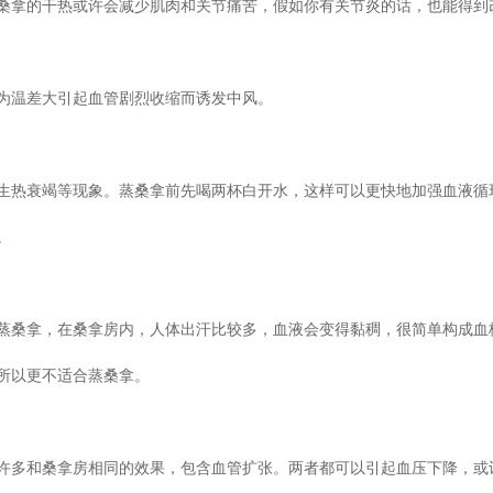
桑拿的干热或许会减少肌肉和关节痛苦，假如你有关节炎的话，也能得到
为温差大引起血管剧烈收缩而诱发中风。
生热衰竭等现象。蒸桑拿前先喝两杯白开水，这样可以更快地加强血液循
。
蒸桑拿，在桑拿房内，人体出汗比较多，血液会变得黏稠，很简单构成血
所以更不适合蒸桑拿。
许多和桑拿房相同的效果，包含血管扩张。两者都可以引起血压下降，或