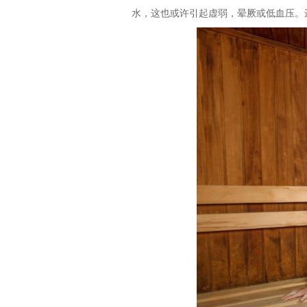
水，这也或许引起虚弱，晕厥或低血压。