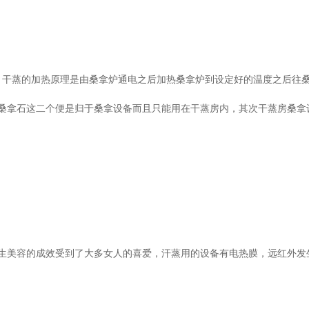
度，干蒸的加热原理是由桑拿炉通电之后加热桑拿炉到设定好的温度之后往
桑拿石这二个便是归于桑拿设备而且只能用在干蒸房内，其次干蒸房桑拿
生美容的成效受到了大多女人的喜爱，汗蒸用的设备有电热膜，远红外发