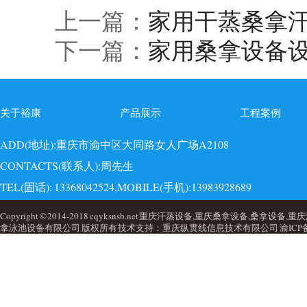
上一篇：
家用干蒸桑拿
下一篇：
家用桑拿设备
关于裕康
产品展示
工程案例
ADD(地址):重庆市渝中区大同路女人广场A2108
CONTACTS(联系人):周先生
TEL(固话): 13368042524,MOBILE(手机):13983928689
EMAI(邮箱):723749860@qq.com,QQ: 723749860
Copyright © 2014-2018 cqyksnsb.net 重庆汗蒸设备,重庆桑拿设备,
拿泳池设备有限公司 版权所有 技术支持：重庆纵贯线信息技术有限公司
渝ICP备