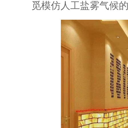
觅模仿人工盐雾气候