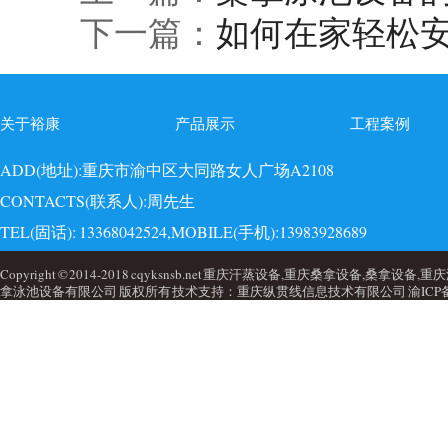
下一篇：
如何在家轻松
关于裕康
产品展示
工程案例
ADD(地址):重庆市渝中区大同路女人广场A2108
CONTACTS(联系人):周先生
TEL(固话): 13368042524,MOBILE(手机):13983928689
EMAI(邮箱):723749860@qq.com,QQ: 723749860
Copyright © 2014-2018 cqyksnsb.net 重庆汗蒸设备,重庆桑拿设备,
拿泳池设备有限公司 版权所有 技术支持：重庆纵贯线信息技术有限公司
渝ICP备