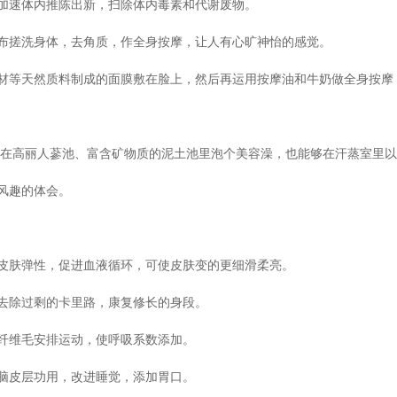
加速体内推陈出新，扫除体内毒素和代谢废物。
布搓洗身体，去角质，作全身按摩，让人有心旷神怡的感觉。
材等天然质料制成的面膜敷在脸上，然后再运用按摩油和牛奶做全身按摩
选在高丽人蔘池、富含矿物质的泥土池里泡个美容澡，也能够在汗蒸室里
风趣的体会。
皮肤弹性，促进血液循环，可使皮肤变的更细滑柔亮。
去除过剩的卡里路，康复修长的身段。
纤维毛安排运动，使呼吸系数添加。
脑皮层功用，改进睡觉，添加胃口。