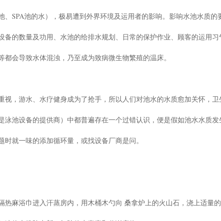
池、SPA池的水），极易遭到外界环境及运用者的影响。影响水池水质的
设备的数量及功用、水池的给排水规划、日常的保护作业、顾客的运用习
等都会导致水体混浊，乃至成为致病微生物繁殖的温床。
重视，游水、水疗健身成为了抢手，所以人们对池水的水质愈加关怀，卫
是泳池设备的提供商）中都普遍存在一个过错认识，便是假如池水水质发
题时就一味的添加循环量，或找设备厂商是问。
隔热麻浴巾进入汗蒸房内，用木桶木勺向 桑拿炉上的火山石，浇上适量