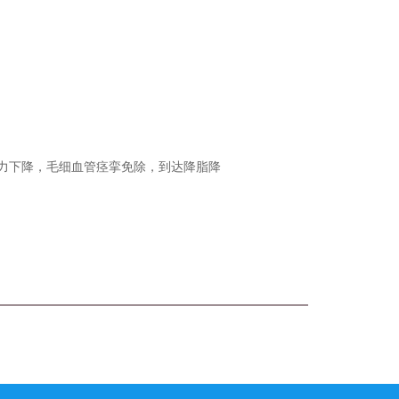
力下降，毛细血管痉挛免除，到达降脂降