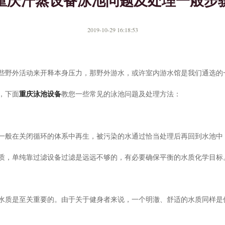
重庆汗蒸设备泳池问题及处理一般步
2019-10-29 16:18:53
些野外活动来开释本身压力，那野外游水，或许室内游水馆是我们通选的
重庆泳池设备
，下面
教您一些常见的泳池问题及处理方法：
一般在关闭循环的体系中再生，被污染的水通过恰当处理后再回到水池中
质，单纯靠过滤设备过滤是远远不够的，有必要确保平衡的水质化学目标
水质是至关重要的。由于关于健身者来说，一个明澈、舒适的水质同样是