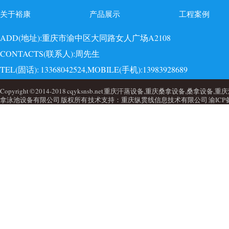
关于裕康
产品展示
工程案例
ADD(地址):重庆市渝中区大同路女人广场A2108
CONTACTS(联系人):周先生
TEL(固话): 13368042524,MOBILE(手机):13983928689
EMAI(邮箱):723749860@qq.com,QQ: 723749860
Copyright © 2014-2018 cqyksnsb.net 重庆汗蒸设备,重庆桑拿设备,
拿泳池设备有限公司 版权所有 技术支持：重庆纵贯线信息技术有限公司
渝ICP备