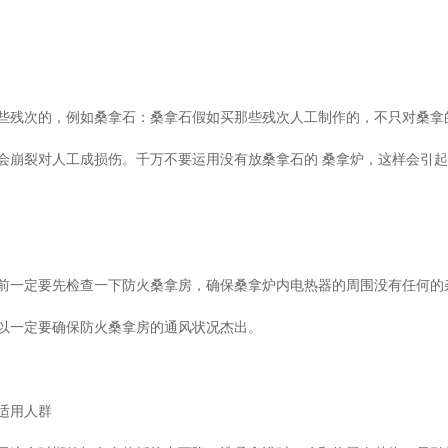
些残次的，例如桑拿石：桑拿石假如买那些残次人工制作的，不只对桑拿
会崩裂对人工成损伤。千万不要运用没有放桑拿石的 桑拿炉，这样会引
前一定要先检查一下防火桑拿房，确保桑拿炉内电热器的周围没有任何的
以一定要确保防火桑拿房的通风状况杰出。
适用人群