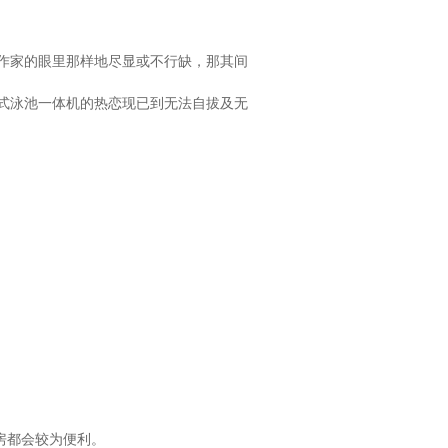
作家的眼里那样地尽显或不行缺，那其间
式泳池一体机的热恋现已到无法自拔及无
房都会较为便利。