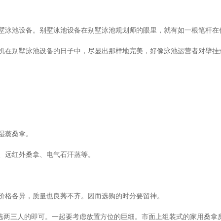
墅泳池设备。别墅泳池设备在别墅泳池规划师的眼里，就有如一根笔杆在
机在别墅泳池设备的日子中，尽显出那样地完美，好像泳池运营者对壁挂
湿蒸桑拿。
、远红外桑拿、电气石汗蒸等。
价格各异，质量也良莠不齐。因而选购的时分要留神。
挑选两三人的即可。一起要考虑放置方位的巨细。市面上组装式的家用桑拿