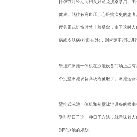
怀孕或月经期间妇女好避免洗桑拿浴。由
健康。既往有高血压、心脏病病史的患者
度劳累或饥饿时禁止蒸桑拿，由于这时人
病或皮肤病(粉刺在外)，则肯定不行以进
壁挂式泳池一体机在泳池设备商场上占有
个别墅泳池设备商场给征服了。泳池运营
壁挂式泳池一体机和别墅泳池设备的根由
受别墅日子这一种日子方法，就意味着人
别墅泳池的规划。