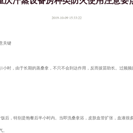
重庆汗蒸设备房种类防火使用注意要
2019-10-09 15:33:22
意关键
越1小时，由于长期的蒸桑拿，不只不会到达作用，反而拔苗助长。过频频
于饭后，特别是饱餐后半小时内。当即洗桑拿浴，皮肤血管扩张，血液很
气。