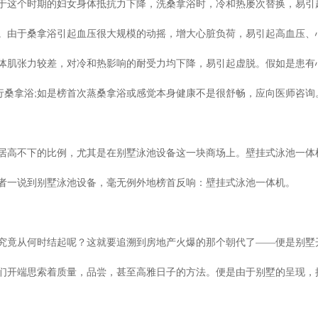
于这个时期的妇女身体抵抗力下降，洗桑拿浴时，冷和热屡次替换，易引
。由于桑拿浴引起血压很大规模的动摇，增大心脏负荷，易引起高血压、
体肌张力较差，对冷和热影响的耐受力均下降，易引起虚脱。假如是患有
行桑拿浴;如是榜首次蒸桑拿浴或感觉本身健康不是很舒畅，应向医师咨询
居高不下的比例，尤其是在别墅泳池设备这一块商场上。壁挂式泳池一体
者一说到别墅泳池设备，毫无例外地榜首反响：壁挂式泳池一体机。
究竟从何时结起呢？这就要追溯到房地产火爆的那个朝代了——便是别墅
们开端思索着质量，品尝，甚至高雅日子的方法。便是由于别墅的呈现，