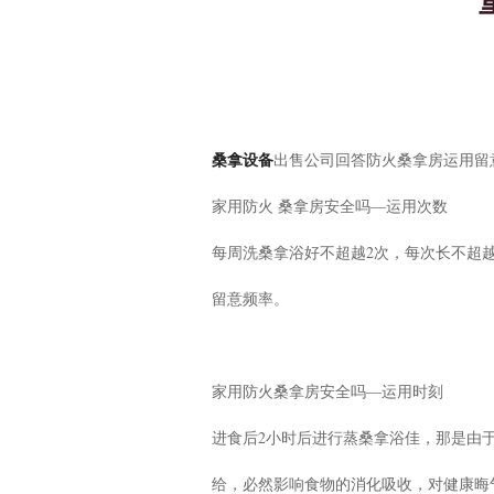
桑拿设备
出售公司回答防火桑拿房运用留
家用防火 桑拿房安全吗—运用次数
每周洗桑拿浴好不超越2次，每次长不超
留意频率。
家用防火桑拿房安全吗—运用时刻
进食后2小时后进行蒸桑拿浴佳，那是由
给，必然影响食物的消化吸收，对健康晦