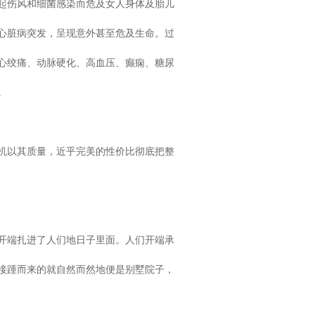
起伤风和细菌感染而危及女人身体及胎儿
心脏病突发，呈现意外甚至危及生命。过
心绞痛、动脉硬化、高血压、癫痫、糖尿
。
机以其质量，近乎完美的性价比彻底把整
开端扎进了人们地日子里面。人们开端承
接踵而来的就自然而然地便是别墅院子，