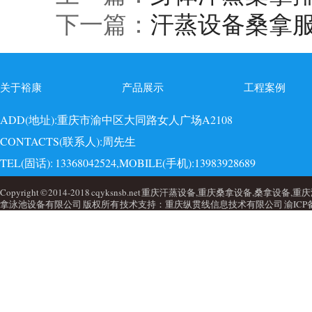
下一篇：
汗蒸设备桑拿
关于裕康
产品展示
工程案例
ADD(地址):重庆市渝中区大同路女人广场A2108
CONTACTS(联系人):周先生
TEL(固话): 13368042524,MOBILE(手机):13983928689
EMAI(邮箱):723749860@qq.com,QQ: 723749860
Copyright © 2014-2018 cqyksnsb.net 重庆汗蒸设备,重庆桑拿设备,
拿泳池设备有限公司 版权所有 技术支持：重庆纵贯线信息技术有限公司
渝ICP备