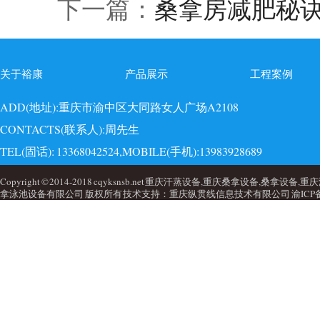
下一篇：
桑拿房减肥秘
关于裕康
产品展示
工程案例
ADD(地址):重庆市渝中区大同路女人广场A2108
CONTACTS(联系人):周先生
TEL(固话): 13368042524,MOBILE(手机):13983928689
EMAI(邮箱):723749860@qq.com,QQ: 723749860
Copyright © 2014-2018 cqyksnsb.net 重庆汗蒸设备,重庆桑拿设备,
拿泳池设备有限公司 版权所有 技术支持：重庆纵贯线信息技术有限公司
渝ICP备