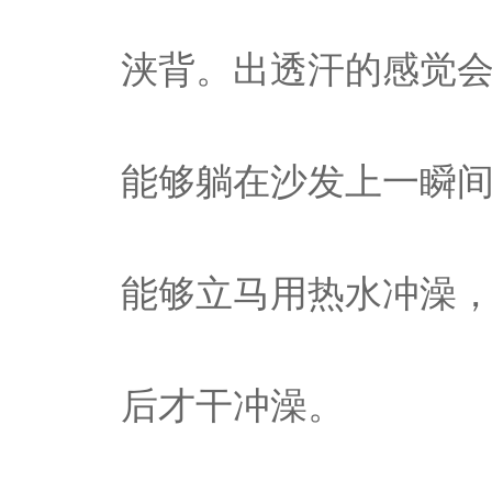
浃背。出透汗的感觉
能够躺在沙发上一瞬
能够立马用热水冲澡，
后才干冲澡。