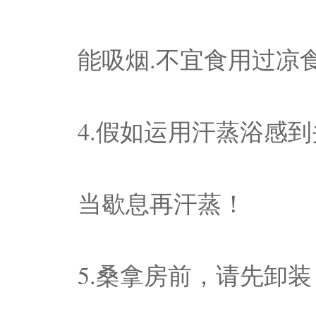
能吸烟.不宜食用过凉
4.假如运用汗蒸浴感
当歇息再汗蒸！
5.桑拿房前，请先卸