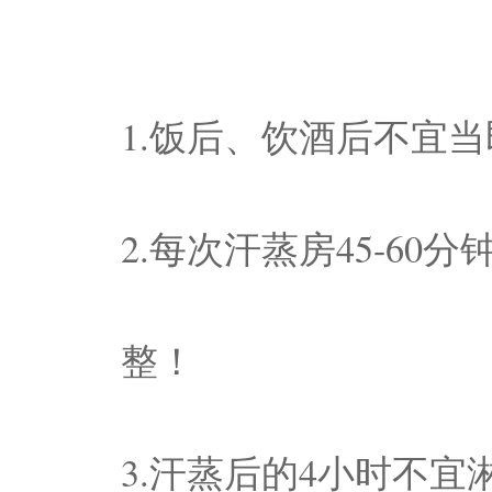
1.饭后、饮酒后不宜
2.每次汗蒸房45-6
整！
3.汗蒸后的4小时不