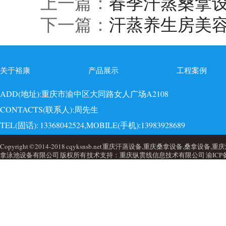
上一篇：
春季汗蒸桑拿
下一篇：
汗蒸养生房美
关于裕康
产品展示
工程案例
ADD(地址):重庆市渝中区大同路女人广场A2108
CONTACTS(联系人):周先生
TEL(固话): 13368042524,MOBILE(手机):13983928689
EMAI(邮箱):723749860@qq.com,QQ: 723749860
Copyright © 2014-2018 cqyksnsb.net 重庆汗蒸设备,重庆桑拿设备,
拿泳池设备有限公司 版权所有 技术支持：重庆纵贯线信息技术有限公司
渝ICP备