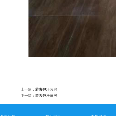
上一篇：
蒙古包汗蒸房
下一篇：
蒙古包汗蒸房