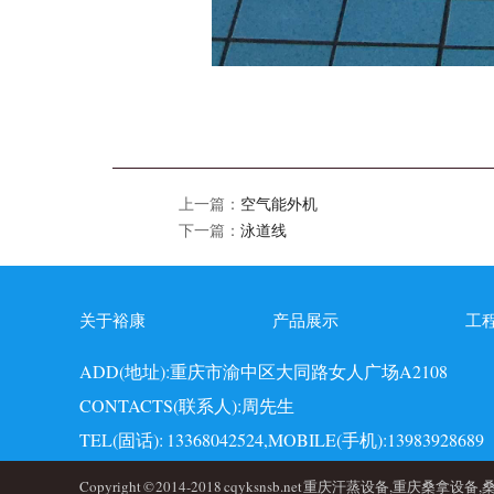
上一篇：
空气能外机
下一篇：
泳道线
关于裕康
产品展示
工
ADD(地址):重庆市渝中区大同路女人广场A2108
CONTACTS(联系人):周先生
TEL(固话): 13368042524,MOBILE(手机):13983928689
EMAI(邮箱):723749860@qq.com,QQ: 723749860
Copyright © 2014-2018 cqyksnsb.net 重庆汗蒸设备